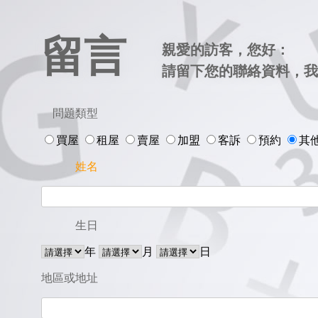
留言
親愛的訪客，您好：
請留下您的聯絡資料，我
問題類型
買屋
租屋
賣屋
加盟
客訴
預約
其
姓名
生日
年
月
日
地區或地址