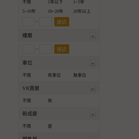
不限
1年以下
1~5年
5~10年
10~20年
20年以上
~
-
樓層
~
-
車位
不限
有車位
無車位
-
VR賞屋
不限
有
-
新成屋
不限
是