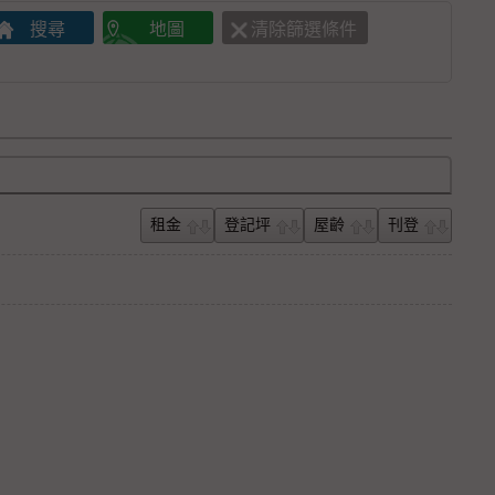
租金
登記坪
屋齡
刊登