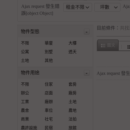
Ajax request 發生錯
Aja
租金不限
坪數
誤[object Object]
目前條件：
共找
-
物件型態
不限
華廈
大樓
圖文
公寓
別墅
透天
土地
其他
-
物件用途
Ajax request 發生
不限
住家
套房
辦公
店面
廠房
工業
廠辦
土地
農舍
車位
農地
商業
社宅
法拍
農許設施
民宿
旅館