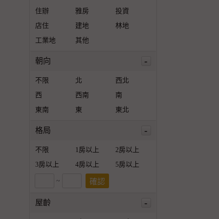
住辦
雅房
投資
店住
建地
林地
工業地
其他
-
朝向
不限
北
西北
西
西南
南
東南
東
東北
-
格局
不限
1房以上
2房以上
3房以上
4房以上
5房以上
~
-
屋齡