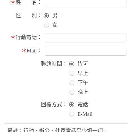
＊
姓 名：
性 別：
男
女
＊
行動電話：
＊
Mail：
聯絡時間：
皆可
早上
下午
晚上
回覆方式：
電話
E-Mail
備註：行動、辦公、住家電話至少填一項。