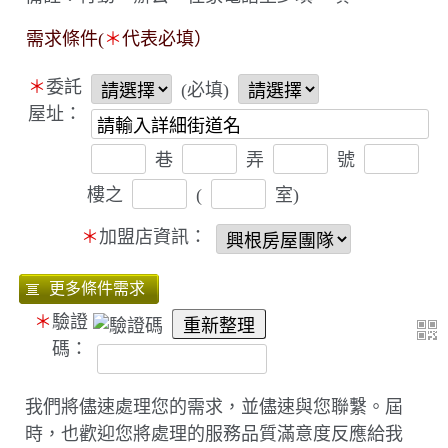
需求條件(
＊
代表必填）
＊
委託
(必填)
屋址：
巷
弄
號
樓之
(
室)
＊
加盟店資訊：
＊
驗證
碼：
我們將儘速處理您的需求，並儘速與您聯繫。屆
時，也歡迎您將處理的服務品質滿意度反應給我