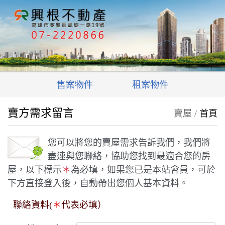
售案物件
租案物件
賣方需求留言
賣屋 /
首頁
您可以將您的賣屋需求告訴我們，我們將
盡速與您聯絡，協助您找到最適合您的房
屋，以下標示
＊
為必填，如果您已是本站會員，可於
下方直接登入後，自動帶出您個人基本資料。
聯絡資料(
＊
代表必填）