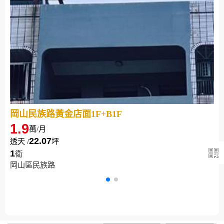
岡山民族路黃金店面1F+B1F
1.9
萬/月
22.07
透天 /
坪
1
衛
岡山區民族路