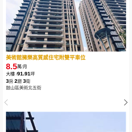
美術館擁樂高質感住宅附雙平車位
8.5
萬/月
91.91
大樓 /
坪
3
2
3
房
廳
衛
鼓山區美術北五街